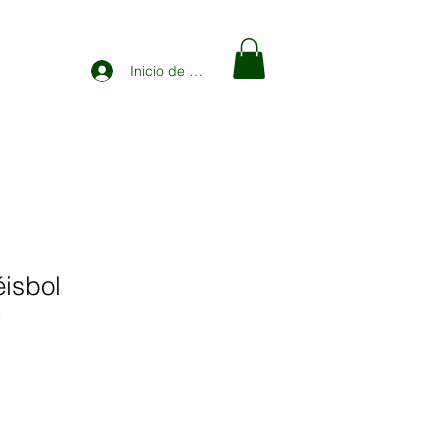
Inicio de sesión
éisbol
2
Precio
de
ferta