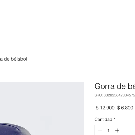
a de béisbol
Gorra de b
SKU: 63283564283457
Precio
 $ 12.900 
$ 6.800
o
Cantidad
*