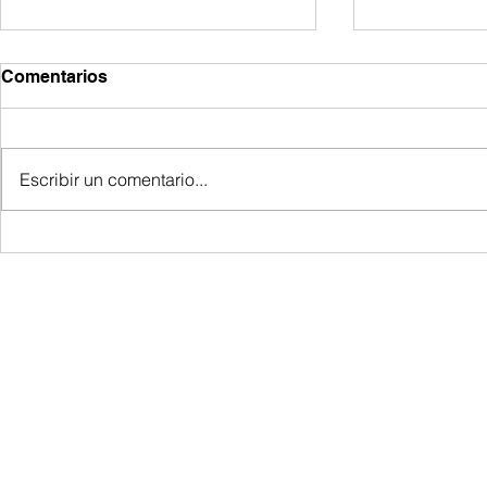
Comentarios
Escribir un comentario...
Experimenta la armonía
Bienestar i
espiritual en Soul Academy
coaching y
Bogotá
Bogotá