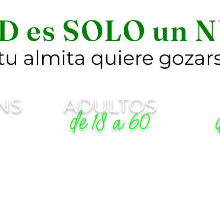
D es SOLO un
u almita quiere gozars
NS
ADULTOS
de 18 a 60