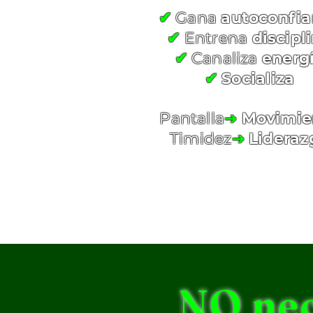
✔
Gana
autoconfia
✔
Entrena
discipl
✔
Canaliza
energ
✔
Socializa
Pantalla
➔
Movimie
Timidez
➔
Lideraz
NO ne