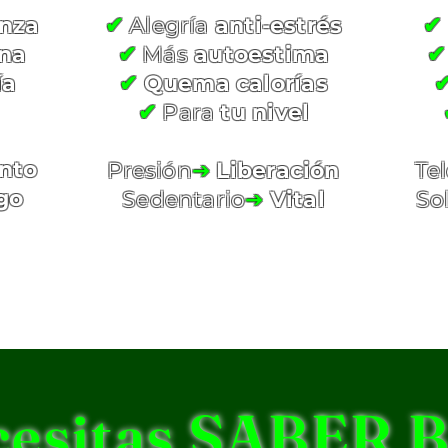
nza
✔
Alegría
anti-estrés
✔
ina
✔
Más
autoestima
✔
ía
✔
Quema calorías
✔
Para
tu nivel
nto
Presión
➔
Liberación
Tel
go
Sedentario
➔
Vital
So
cesitas SABER 