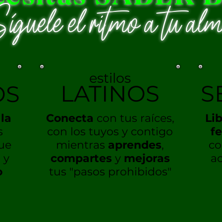
íguele el ritmo a tu al
estilos
LATINOS
S
OS
la
Conecta
con tus raíces,
Li
s
con los tuyos y contigo
f
ue
mientras
aprendes
,
co
 y
compartes
y
mejoras
ac
o
tus "pasos prohibidos"