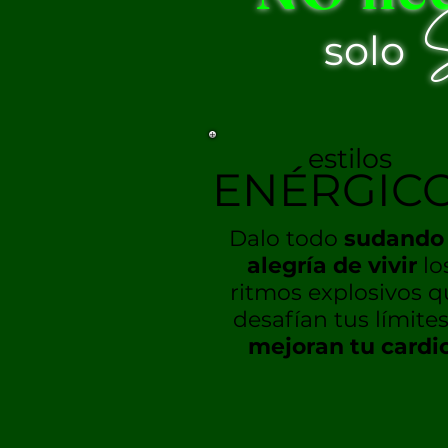
S
solo
estilos
ENÉRGIC
Dalo todo
sudando 
alegría de vivir
lo
ritmos explosivos q
desafían
tus límites
mejoran tu cardi