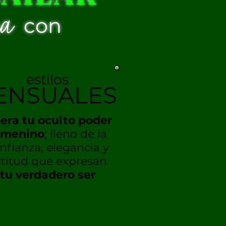
ma
con
estilos
ENSUALES
bera tu oculto poder
emenino
; lleno de la
nfianza, elegancia y
titud que expresan
tu verdadero ser