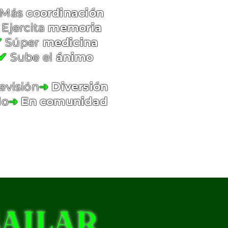
Más
coordinación
Ejercita
memoria
✔
Súper
medicina
✔
Sube el
ánimo
evisión
➔
Diversión
lo
➔
En comunidad
BAILAR