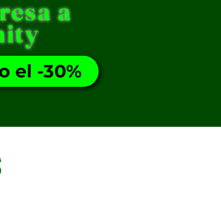
resa a
ity
o el -30%
S