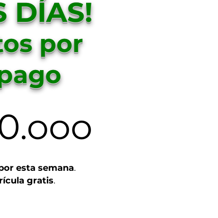
 DÍAS!
os por
 pago
0.ooo
por esta semana
.
ícula gratis
.