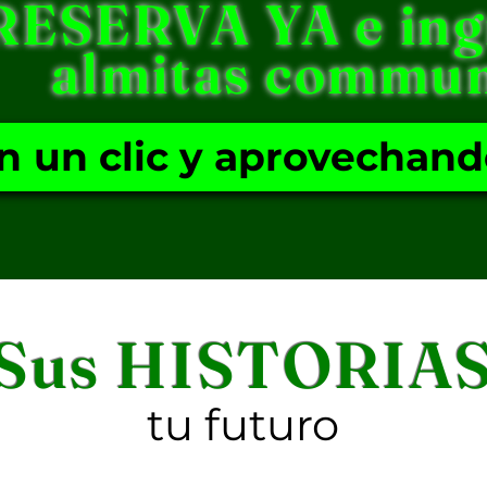
RESERVA YA e ing
almitas commun
n un clic y aprovechand
Sus HISTORIA
tu futuro