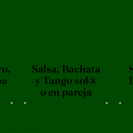
ro,
Salsa, Bachata
ba
y Tango sol@
o en pareja