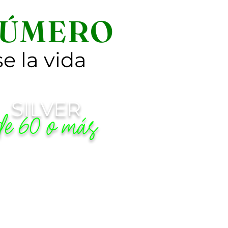
 NÚMERO
e la vida
SILVER
de 60 o más